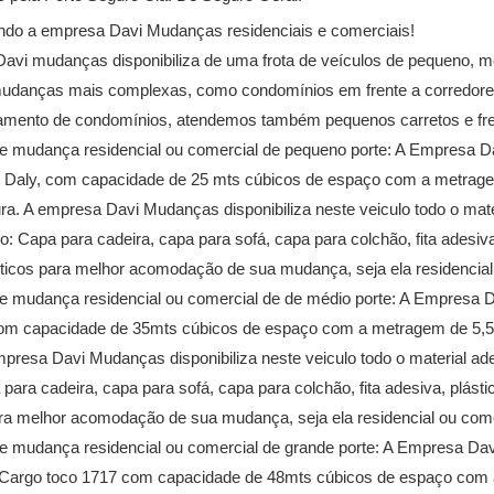
ndo a empresa Davi Mudanças residenciais e comerciais!
avi mudanças disponibiliza de uma frota de veículos de pequeno, 
 mudanças mais complexas, como condomínios em frente a corredore
amento de condomínios, atendemos também pequenos carretos e fre
 mudança residencial ou comercial de pequeno porte: A Empresa 
 Daly, com capacidade de 25 mts cúbicos de espaço com a metragem
ura. A empresa Davi Mudanças disponibiliza neste veiculo todo o ma
: Capa para cadeira, capa para sofá, capa para colchão, fita adesiva
sticos para melhor acomodação de sua mudança, seja ela residencial
 mudança residencial ou comercial de de médio porte: A Empresa 
om capacidade de 35mts cúbicos de espaço com a metragem de 5,50
empresa Davi Mudanças disponibiliza neste veiculo todo o material a
ara cadeira, capa para sofá, capa para colchão, fita adesiva, plásti
ara melhor acomodação de sua mudança, seja ela residencial ou come
 mudança residencial ou comercial de grande porte: A Empresa Da
Cargo toco 1717 com capacidade de 48mts cúbicos de espaço com 