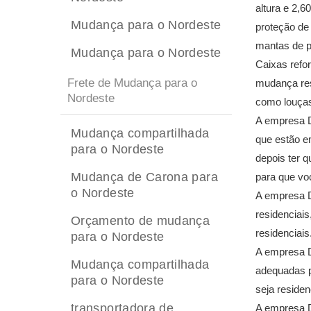
altura e 2,
Mudança para o Nordeste
proteção de 
mantas de p
Mudança para o Nordeste
Caixas refo
Frete de Mudança para o
mudança res
Nordeste
como louças,
A empresa D
Mudança compartilhada
que estão e
para o Nordeste
depois ter 
Mudança de Carona para
para que vo
o Nordeste
A empresa D
residenciai
Orçamento de mudança
residenciais
para o Nordeste
A empresa D
Mudança compartilhada
adequadas p
para o Nordeste
seja reside
transportadora de
A empresa D