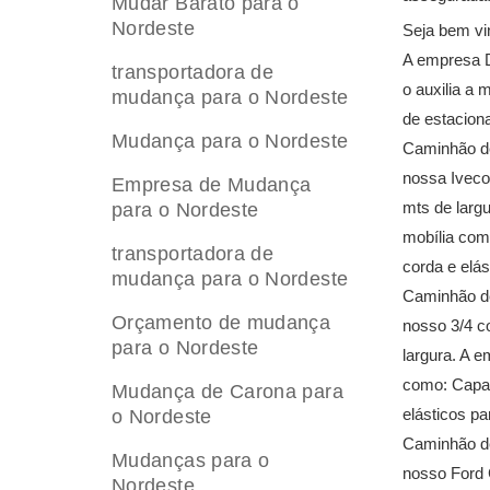
Mudar Barato para o
Nordeste
Seja bem vi
A empresa D
transportadora de
o auxilia a
mudança para o Nordeste
de estacion
Mudança para o Nordeste
Caminhão de
nossa Iveco
Empresa de Mudança
mts de larg
para o Nordeste
mobília como
transportadora de
corda e elá
mudança para o Nordeste
Caminhão de
Orçamento de mudança
nosso 3/4 c
para o Nordeste
largura. A 
como: Capa p
Mudança de Carona para
elásticos p
o Nordeste
Caminhão de
Mudanças para o
nosso Ford 
Nordeste