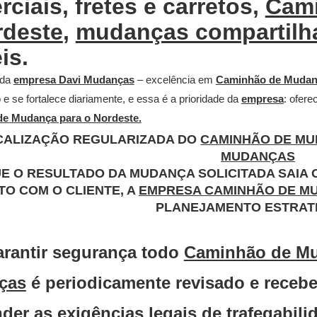
ciais, fretes e carretos,
Cami
rdeste
,
mudanças compartilh
is.
 da
empresa Davi Mudanças
– excelência em
Caminhão de Mudanç
e se fortalece diariamente, e essa é a prioridade da
empresa
: ofere
e Mudança para o Nordeste.
CALIZAÇÃO REGULARIZADA DO
CAMINHÃO DE MU
MUDANÇAS
E O RESULTADO DA MUDANÇA SOLICITADA SAIA 
O COM O CLIENTE, A
EMPRESA CAMINHÃO DE M
PLANEJAMENTO ESTRAT
arantir segurança todo
Caminhão de Mu
ças
é periodicamente revisado e receb
der as exigências legais de trafegabili