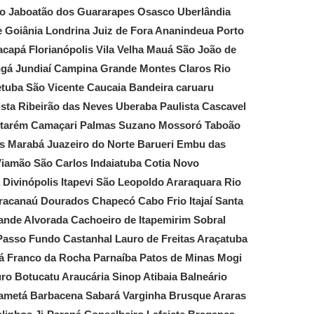
o Jaboatão dos Guararapes Osasco Uberlândia
e Goiânia Londrina Juiz de Fora Ananindeua Porto
capá Florianópolis Vila Velha Mauá São João de
ngá Jundiaí Campina Grande Montes Claros Rio
etuba São Vicente Caucaia Bandeira caruaru
sta Ribeirão das Neves Uberaba Paulista Cascavel
Santarém Camaçari Palmas Suzano Mossoró Taboão
s Marabá Juazeiro do Norte Barueri Embu das
Viamão São Carlos Indaiatuba Cotia Novo
Divinópolis Itapevi São Leopoldo Araraquara Rio
racanaú Dourados Chapecó Cabo Frio Itajaí Santa
ande Alvorada Cachoeiro de Itapemirim Sobral
Passo Fundo Castanhal Lauro de Freitas Araçatuba
uá Franco da Rocha Parnaíba Patos de Minas Mogi
o Botucatu Araucária Sinop Atibaia Balneário
Cametá Barbacena Sabará Varginha Brusque Araras