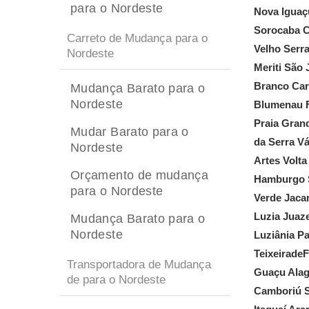
para o Nordeste
Nova Iguaç
Sorocaba C
Carreto de Mudança para o
Velho Serr
Nordeste
Meriti São
Branco Car
Mudança Barato para o
Nordeste
Blumenau F
Praia Gran
Mudar Barato para o
da Serra V
Nordeste
Artes Volt
Orçamento de mudança
Hamburgo S
para o Nordeste
Verde Jaca
Luzia Juaz
Mudança Barato para o
Nordeste
Luziânia P
Teixeirade
Transportadora de Mudança
Guaçu Alag
de para o Nordeste
Camboriú S