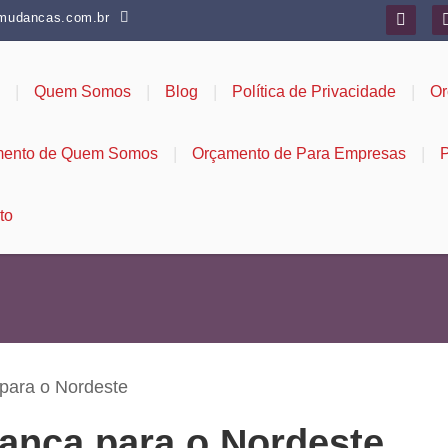
mudancas.com.br

|
|
|
|
Quem Somos
Blog
Política de Privacidade
Or
|
|
mento de Quem Somos
Orçamento de Para Empresas
P
to
para o Nordeste
ança para o Nordeste