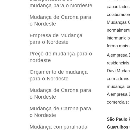
mudança para o Nordeste
capacitados
colaboradore
Mudança de Carona para
Mudanças Co
o Nordeste
normalmente
Empresa de Mudança
intermunici
para o Nordeste
forma mais 
Preço de mudança para o
A empresa D
nordeste
residenciai
Davi Mudanç
Orçamento de mudança
para o Nordeste
com a trans
mudança, ou
Mudança de Carona para
A empresa D
o Nordeste
comerciais:
Mudança de Carona para
o Nordeste
São Paulo R
Mudança compartilhada
Guarulhos 