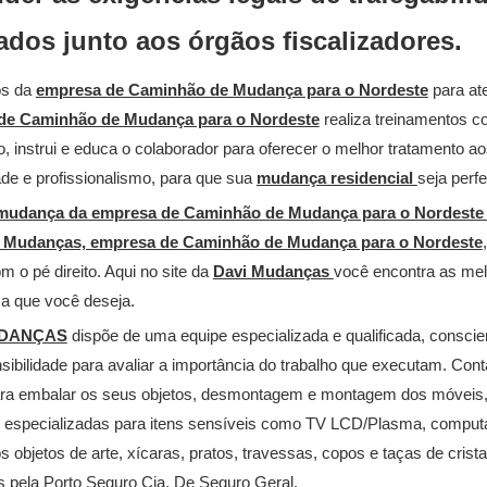
zados junto aos órgãos fiscalizadores.
os da
empresa de Caminhão de Mudança para o Nordeste
para at
de Caminhão de Mudança para o Nordeste
realiza treinamentos co
 instrui e educa o colaborador para oferecer o melhor tratamento a
ade e profissionalismo, para que sua
mudança residencial
seja perf
mudança da empresa de Caminhão de Mudança para o Nordeste 
 Mudanças, empresa de Caminhão de Mudança para o Nordeste
 o pé direito. Aqui no site da
Davi Mudanças
você encontra as mel
ma que você deseja.
UDANÇAS
dispõe de uma equipe especializada e qualificada, conscie
ensibilidade para avaliar a importância do trabalho que executam. C
ara embalar os seus objetos, desmontagem e montagem dos móveis,
especializadas para itens sensíveis como TV LCD/Plasma, computad
 objetos de arte, xícaras, pratos, travessas, copos e taças de cris
 pela Porto Seguro Cia. De Seguro Geral.