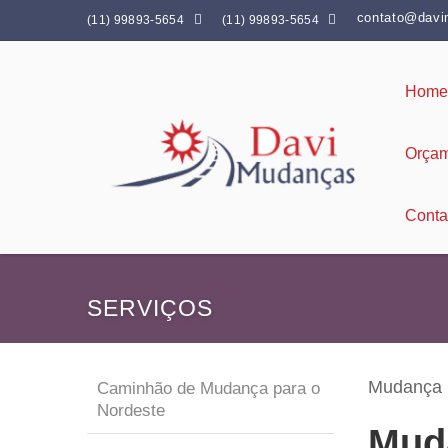
contato@davi


(11) 99893-5654
(11) 99893-5654
Home
Orça
Conta
SERVIÇOS
Mudança 
Caminhão de Mudança para o
Nordeste
Mud