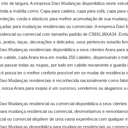
60 mts de largura. A empresa Davi Mudanças disponibiliza neste veic
toda a mobília como: Capa para cadeira, capa para sofá, capa para col
roteção, corda e elásticos para melhor acomodação de sua mudança, 
rçadas para mudanças residenciais ou comerciais: A empresa Davi Mu
idencial ou comercial com tamanho padrão de C58XL38XA34. Embal
 pratos, taças, decorações e delicados, seus pertences estarão livr
avi Mudanças residenciais disponibiliza a seus clientes Arara par
m cabide, cada Arara leva em media 250 cabides, dispensando o tra
que passar todas as roupas, por tudo em cabide novamente e guarda
cê possa ter o melhor conforto possível em se mudar de residência
avi Mudanças residenciais é reconhecida nacionalmente como fab
s, nossa Arara para roupas é um sucesso, vendemos ou alugamos 
.
avi Mudanças residencial ou comercial disponibiliza a seus cliente
ara mudança residencial ou comercial, desmontamos e remontamos
ncial ou comercial dispõem de uma vasta experiência com qualquer m
avi Mudanças disponibiliza para mudanças residenciais ou comerciai