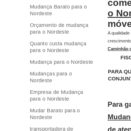
comer
Mudança Barato para o
o No
Nordeste
móve
Orçamento de mudança
para o Nordeste
A qualidade
crescimento 
Quanto custa mudança
Caminhão d
para o Nordeste
FIS
Mudança para o Nordeste
PARA QU
Mudanças para o
CONJUNT
Nordeste
Empresa de Mudança
para o Nordeste
Para g
Mudar Barato para o
Mudan
Nordeste
de aten
transportadora de