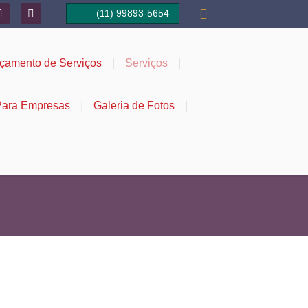



(11) 99893-5654
Orçamento por
Whatsapp
|
|
çamento de Serviços
Serviços
|
|
ara Empresas
Galeria de Fotos