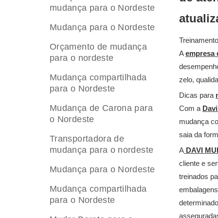
mudança para o Nordeste
atuali
Mudança para o Nordeste
Treinament
Orçamento de mudança
A
empresa 
para o nordeste
desempenho,
Mudança compartilhada
zelo, qualid
para o Nordeste
Dicas para
Mudança de Carona para
Com a
Davi
o Nordeste
mudança com
saia da for
Transportadora de
mudança para o nordeste
A
DAVI M
cliente e s
Mudança para o Nordeste
treinados p
Mudança compartilhada
embalagens 
para o Nordeste
determinados
asseguradas