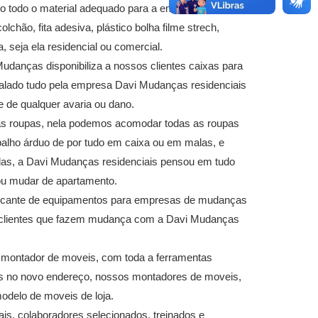
ulo todo o material adequado para a embalagem e
chão, fita adesiva, plástico bolha filme strech,
seja ela residencial ou comercial.
danças disponibiliza a nossos clientes caixas para
ado tudo pela empresa Davi Mudanças residenciais
e de qualquer avaria ou dano.
a as roupas, nela podemos acomodar todas as roupas
balho árduo de por tudo em caixa ou em malas, e
-las, a Davi Mudanças residenciais pensou em tudo
 ou mudar de apartamento.
ricante de equipamentos para empresas de mudanças
a clientes que fazem mudança com a Davi Mudanças
s montador de moveis, com toda a ferramentas
 no novo endereço, nossos montadores de moveis,
odelo de moveis de loja.
s, colaboradores selecionados, treinados e