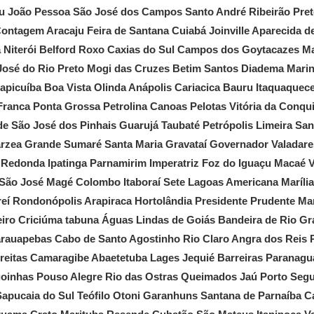
u João Pessoa São José dos Campos Santo André Ribeirão Pret
ontagem Aracaju Feira de Santana Cuiabá Joinville Aparecida d
a Niterói Belford Roxo Caxias do Sul Campos dos Goytacazes Ma
 José do Rio Preto Mogi das Cruzes Betim Santos Diadema Mari
apicuíba Boa Vista Olinda Anápolis Cariacica Bauru Itaquaquec
ranca Ponta Grossa Petrolina Canoas Pelotas Vitória da Conqui
de São José dos Pinhais Guarujá Taubaté Petrópolis Limeira 
árzea Grande Sumaré Santa Maria Gravataí Governador Valadare
a Redonda Ipatinga Parnamirim Imperatriz Foz do Iguaçu Macaé 
ão José Magé Colombo Itaboraí Sete Lagoas Americana Marília 
reí Rondonópolis Arapiraca Hortolândia Presidente Prudente Ma
eiro Criciúma tabuna Águas Lindas de Goiás Bandeira de Rio Gr
arauapebas Cabo de Santo Agostinho Rio Claro Angra dos Reis 
Freitas Camaragibe Abaetetuba Lages Jequié Barreiras Paranag
oinhas Pouso Alegre Rio das Ostras Queimados Jaú Porto Segur
apucaia do Sul Teófilo Otoni Garanhuns Santana de Parnaíba 