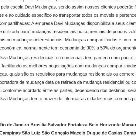
 pela escola Davi Mudanças, sendo assim nossos clientes poderão 
s e ao cuidado especifico ao transportar todos os moveis e pertence
mpartilhadas: A empresa Davi Mudanças disponibiliza a seus clien
 utilizada para mudanças residenciais ou comerciais de poucos vo
pais ou mudanças interestaduais. Mudanças compartilhadas é uma m
econômica, normalmente tem economia de 30% a 50% do orçamento d
avi Mudanças residenciais ou comerciais tem parceria com pouco 
s, facilitando as melhores negociações com mudanças compartilhada
as, quais são os requisitos para mudanças residenciais ou comerci
portadora de mudança data de retirada da mudança residencial ou com
 conforme acordado entre as partes, dependendo dos destinos, será 
avi Mudanças tem o prazer de informar as cidades mais comuns pa
io de Janeiro Brasília Salvador Fortaleza Belo Horizonte Manau
Campinas São Luiz São Gonçalo Maceió Duque de Caxias Camp