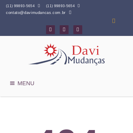


(11) 99893-5654
(11) 99893-5654
contato@davimudancas.com.br




MENU